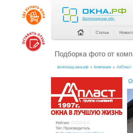
Волгоградская обл.
Волгоградская обл.
Статьи
Новос
Подборка фото от ком
волгоград.окна.рф
»
Компании
»
АлПласт
О
Рейтинг:
Тип:
Производитель