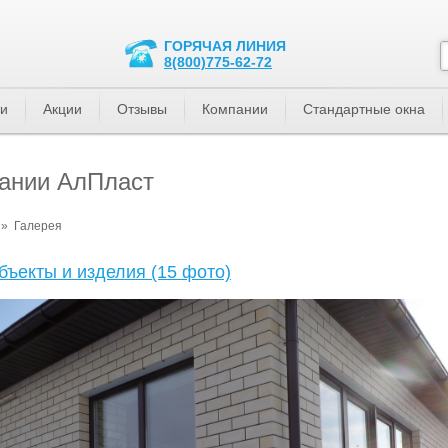
ГОРЯЧАЯ ЛИНИЯ
8(800)775-62-72
ти
Акции
Отзывы
Компании
Стандартные окна
пании АлПласт
»
Галерея
бъекты и изделия (15 фото)