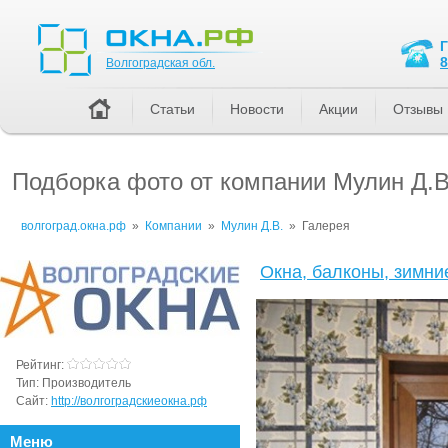
Волгоградская обл.
8
Волгоградская обл.
Статьи
Новости
Акции
Отзывы
Подборка фото от компании Мулин Д.В
волгоград.окна.рф
»
Компании
»
Мулин Д.В.
»
Галерея
Окна, балконы, зимни
Рейтинг:
Тип:
Производитель
Сайт:
http://волгоградскиеокна.рф
Меню