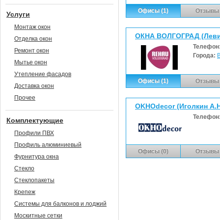
Офисы (1)
Отзывы 
Услуги
Монтаж окон
ОКНА ВОЛГОГРАД (Левин
Отделка окон
Телефон
Ремонт окон
Города:
Мытье окон
Утепление фасадов
Офисы (1)
Отзывы 
Доставка окон
Прочее
OKHOdecor (Иголкин А.Н
Телефон
Комплектующие
Профили ПВХ
Профиль алюминиевый
Офисы (0)
Отзывы 
Фурнитура окна
Стекло
Стеклопакеты
Крепеж
Системы для балконов и лоджий
Москитные сетки