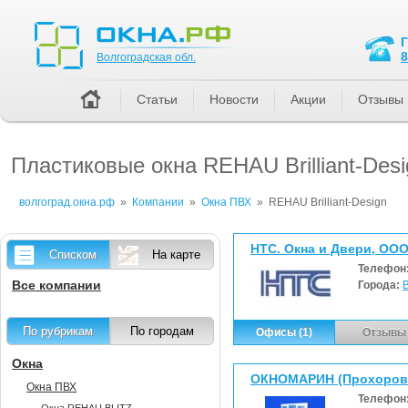
Волгоградская обл.
8
Волгоградская обл.
Статьи
Новости
Акции
Отзывы
Пластиковые окна REHAU Brilliant-Des
волгоград.окна.рф
»
Компании
»
Окна ПВХ
»
REHAU Brilliant-Design
НТС. Окна и Двери, ОО
Списком
На карте
Телефон
Все компании
Города:
По рубрикам
По городам
Офисы (1)
Отзывы 
Окна
ОКНОМАРИН (Прохорова 
Окна ПВХ
Телефон