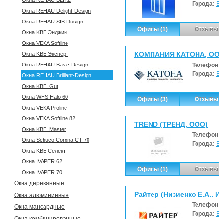
Окна REHAU BLITZ
Города:
Окна REHAU Delight-Design
Окна REHAU SIB-Design
Офисы (1)
Отзывы 
Окна KBE Энджин
Окна VEKA Softline
КОМПАНИЯ КАТОНА, О
Окна KBE Эксперт
Окна REHAU Basic-Design
Телефон
Города:
Окна REHAU Brilliant-Design
Окна KBE_Gut
Окна WHS Halo 60
Офисы (3)
Отзывы 
Окна VEKA Proline
Окна VEKA Softline 82
TREND (ТРЕНД, ООО)
Окна KBE_Master
Телефон
Окна Sсhüco Corona CT 70
Города:
Окна KBE Селект
Окна IVAPER 62
Офисы (1)
Отзывы 
Окна IVAPER 70
Окна деревянные
Райтер (Низиенко Е.А., 
Окна алюминиевые
Телефон
Окна мансардные
Города:
Окна комбинированные