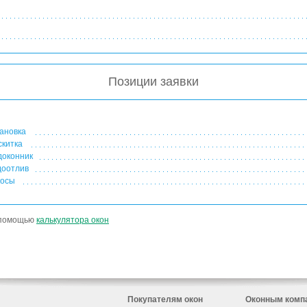
Позиции заявки
ановка
китка
оконник
оотлив
осы
с помощью
калькулятора окон
Покупателям окон
Оконным комп