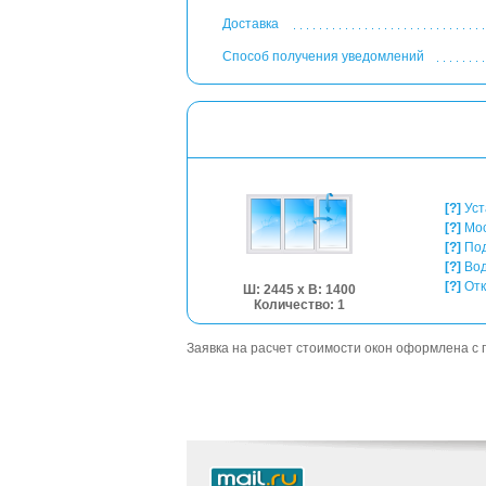
Доставка
Способ получения уведомлений
[?]
Уст
[?]
Мос
[?]
Под
[?]
Вод
[?]
Отк
Ш: 2445 x В: 1400
Количество: 1
Заявка на расчет стоимости окон оформлена 