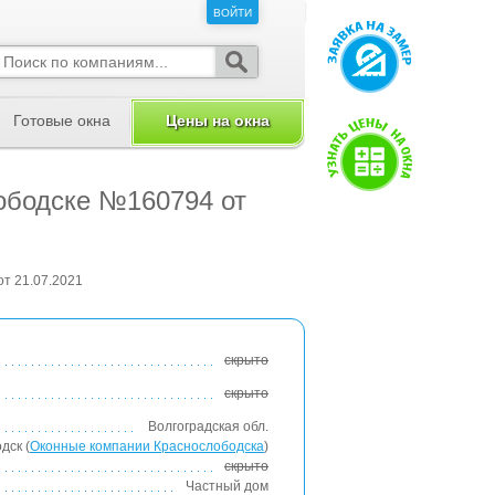
ВОЙТИ
ВОЙТИ
Готовые окна
Цены на окна
лободске №160794 от
от 21.07.2021
скрыто
скрыто
Волгоградская обл.
дск (
Оконные компании Краснослободска
)
скрыто
Частный дом