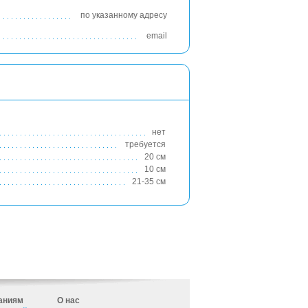
по указанному адресу
email
нет
требуется
20 см
10 см
21-35 см
аниям
О нас